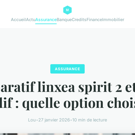
Accueil
Actu
Assurance
Banque
Credits
Finance
Immobilier
ASSURANCE
atif linxea spirit 2 e
if : quelle option choi
Lou
•
27 janvier 2026
•
10 min de lecture