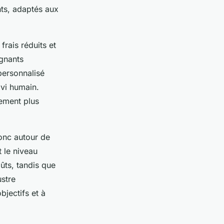
ts, adaptés aux
rais réduits et
rgnants
personnalisé
ivi humain.
rement plus
donc autour de
t le niveau
ûts, tandis que
ustre
bjectifs et à