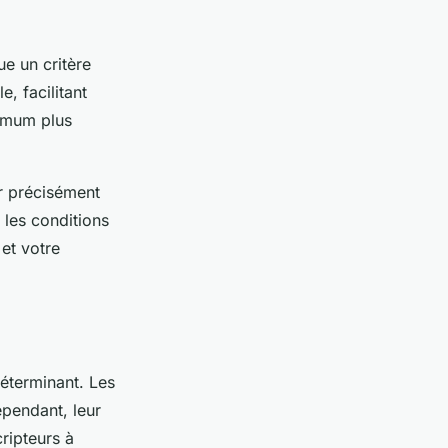
e un critère
, facilitant
nimum plus
r précisément
e les conditions
et votre
éterminant. Les
ependant, leur
ripteurs à