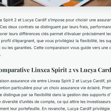
 Spirit 2 et Lucya Cardif s’impose pour choisir une assura
 Ces deux contrats se distinguent par leurs frais, performan
lorer leurs différences clés permet d’évaluer précisément l
profil d’épargnant, que vous privilégiez la flexibilité, les s
t ou les garanties. Cette comparaison vous guide vers une d
.
omparative Linxea Spirit 2 vs Lucya Card
son assurance vie entre Linxea Spirit 2 et Lucya Cardif, pl
ention particulière pour un choix assurance vie éclairé. Pre
se distingue par sa flexibilité dans la gestion des supports d
e diversité d’unités de compte, ce qui attire les investisseur
lement leur portefeuille. En revanche, Lucya Cardif privilég