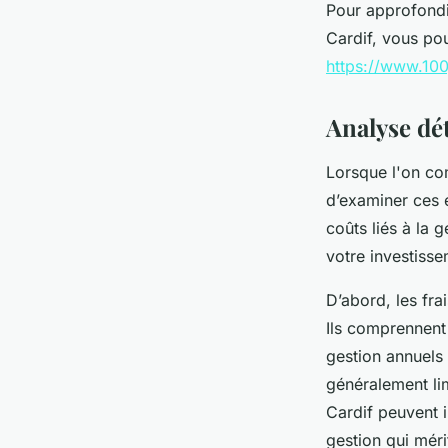
Pour approfondir
Cardif, vous pou
https://www.100j
Analyse dét
Lorsque l'on comp
d’examiner ces é
coûts liés à la 
votre investisse
D’abord, les fra
Ils comprennent 
gestion annuels 
généralement lim
Cardif peuvent i
gestion qui méri