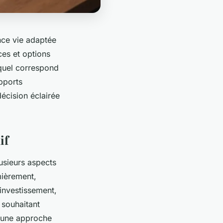
nce vie adaptée
ces et options
equel correspond
upports
écision éclairée
if
usieurs aspects
mièrement,
’investissement,
s souhaitant
ie une approche