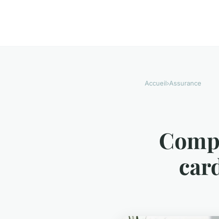
Accueil
›
Assurance
Compar
card