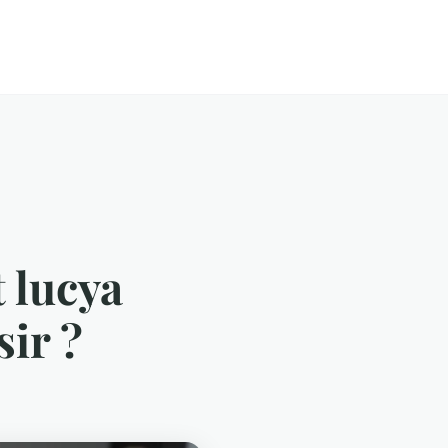
t lucya
sir ?