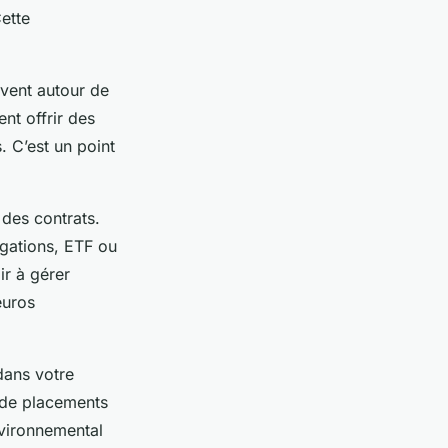
ette
vent autour de
nt offrir des
 C’est un point
e des contrats.
gations, ETF ou
ir à gérer
euros
dans votre
 de placements
nvironnemental