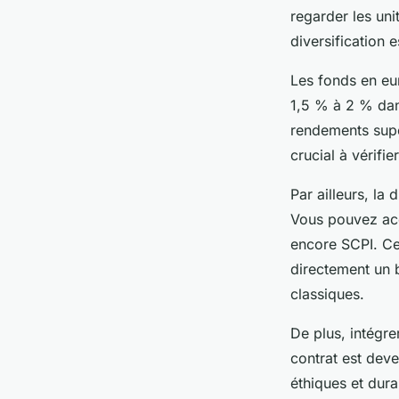
regarder les un
diversification e
Les fonds en eu
1,5 % à 2 % dan
rendements supé
crucial à vérifi
Par ailleurs, la 
Vous pouvez acc
encore SCPI. Ces
directement un 
classiques.
De plus, intégr
contrat est dev
éthiques et dur